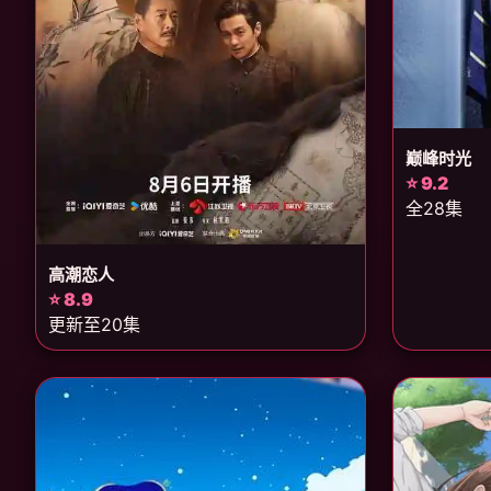
巅峰时光
⭐ 9.2
全28集
高潮恋人
⭐ 8.9
更新至20集