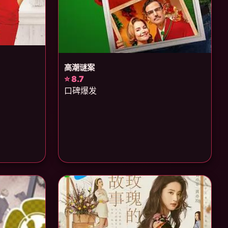
高潮谜案
⭐ 8.7
口碑爆发