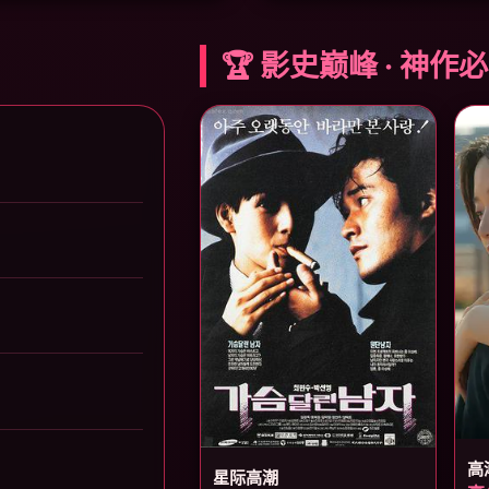
🏆 影史巅峰 · 神作
高
星际高潮