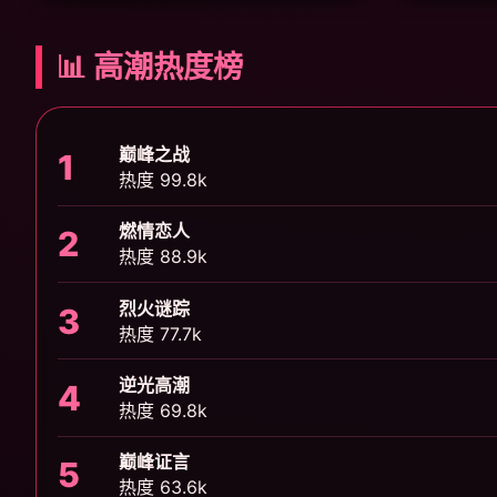
📊 高潮热度榜
巅峰之战
1
热度 99.8k
燃情恋人
2
热度 88.9k
烈火谜踪
3
热度 77.7k
逆光高潮
4
热度 69.8k
巅峰证言
5
热度 63.6k