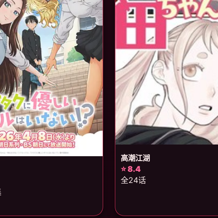
高潮江湖
⭐ 8.4
全24话
集