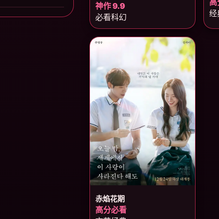
高
神作 9.9
经
必看科幻
赤焰花期
高分必看