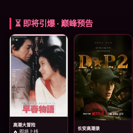
⏳ 即将引爆 · 巅峰预告
高潮大冒险
长安高潮录
🔥 即将上线