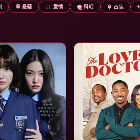
剧
💀 悬疑
❤️‍🔥 爱情
🌪️ 科幻
🏮 古装