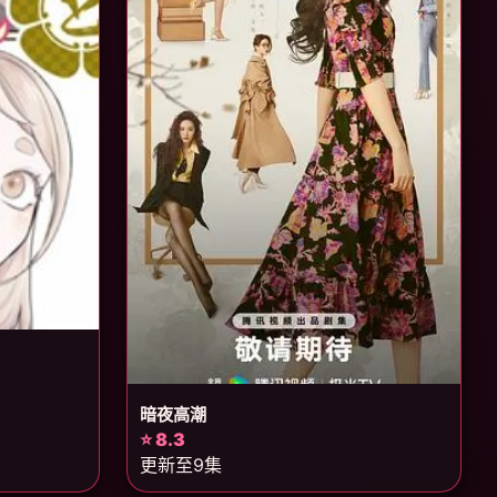
暗夜高潮
⭐ 8.3
更新至9集