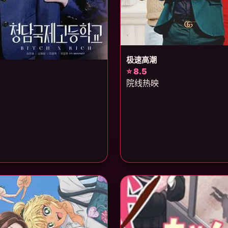
极速高潮
⭐ 8.5
院线热映