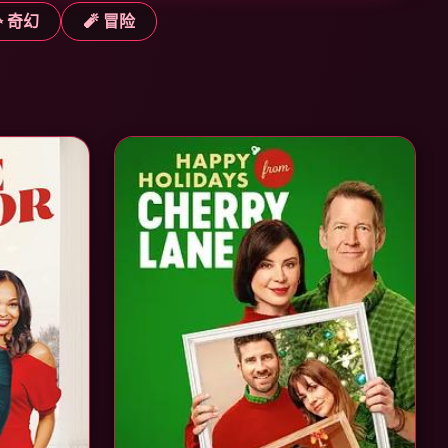
✨ 奇幻
🧨 冒险