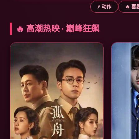
⚡ 动作
🔥 喜
🔥 高潮热映 · 巅峰狂飙