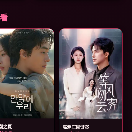
必看
潮之夏
高潮庄园谜案