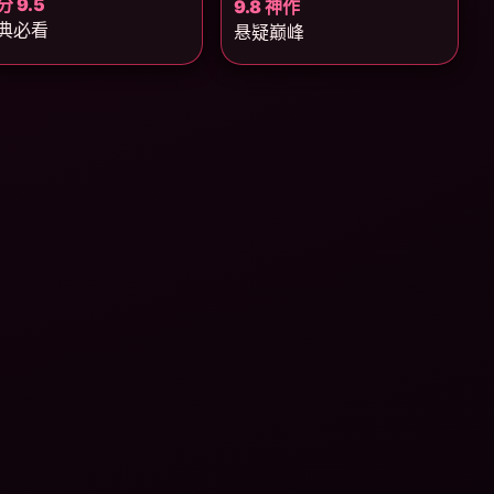
分 9.5
9.8 神作
典必看
悬疑巅峰